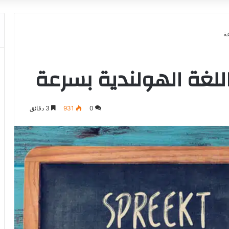
ة
للغة الهولندية بسرعة
0
931
3 دقائق