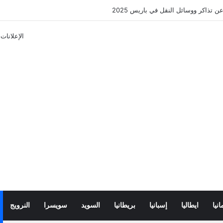
ن تذاكر ووسائل النقل في باريس 2025
الإعلانات
انيا
ايطاليا
إسبانيا
بريطانيا
السويد
سويسرا
النرويج