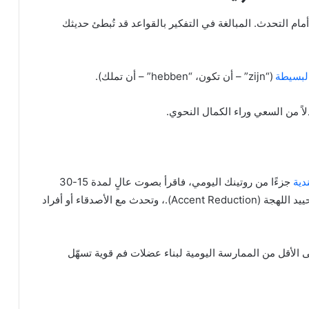
أمام التحدث. المبالغة في التفكير بالقواعد قد تُبطئ حديثك
لبسيطة
(“zijn” – أن تكون، “hebben” – أن تملك).
اً من السعي وراء الكمال النحوي.
دية
جزءًا من روتينك اليومي، فاقرأ بصوت عالٍ لمدة 15-30
دقيقة يوميًا أمام المرآة، وتمرّن على تحسين النطق وتحييد اللهجة (Accent Reduction).، وتحدث مع الأصدقاء أو أفراد
ديثة إلى أنك تحتاج إلى 3 أشهر على الأقل من الممارسة اليومية لبناء عضلات فم قوية تسهّل