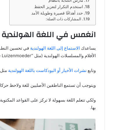
مارس الكتابة بانتظام
استخدم التكرار لتعزيز الحفظ
حدد أهدافًا قصيرة وطويلة الأمد
المشاركات ذات الصلة:
انغمس في اللغة الهولندية وا
يساعدك
الاستماع إلى اللغة الهولندية
في تحسين النطق 
الأفلام والمسلسلات الهولندية (مثل “De Luizenmoeder”).، والأغاني والبودكاست الهولندية (مثل “Echt Gebeurd”).
وتابع
نشرات الأخبار أو البودكاست باللغة الهولندية
مثل “Echt Gebeurd” أو “tch
ويتوجب أن تستمع الناطقين الأصليين للغة ولاحظ حركا
ولكي تتعلم اللغة بسهولة لا تركز على القواعد المكت
بها.