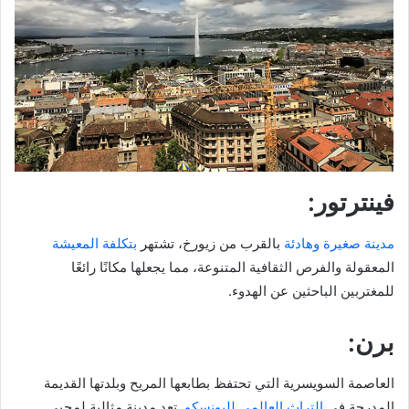
فينترتور:
مدينة صغيرة وهادئة
بالقرب من زيورخ، تشتهر
بتكلفة المعيشة
المعقولة والفرص الثقافية المتنوعة، مما يجعلها مكانًا رائعًا
للمغتربين الباحثين عن الهدوء.
برن:
العاصمة السويسرية التي تحتفظ بطابعها المريح وبلدتها القديمة
المدرجة في
التراث العالمي لليونسكو
. تعد مدينة مثالية لمحبي