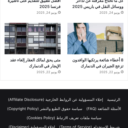
كل ما تحتاج معرفته عن تذاكر
أفضل تطبيق للتقديم على تأشيرة
ووسائل النقل في باريس 2025
فرنسا 2025
يونيو 24, 2025
يونيو 24, 2025
8 أخطاء شائعة يرتكبها الوافدون
متى يحق لمالك العقار إلغاء عقد
تزعج الجيران في الدنمارك
الإيجار في الدنمارك
يونيو 22, 2025
يونيو 22, 2025
الرئيسية
إخلاء المسؤولية عن الروابط الخارجية (Affiliate Disclosure)
الأسئلة الشائعة (FAQ)
سياسة حقوق الطبع والنشر (Copyright Policy)
سياسة ملفات تعريف الارتباط (Cookies Policy)
شروط الاستخدام (Terms of Service)
إخلاء المسؤولية (Disclaimer)