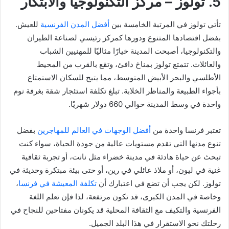
5. تولوز – مركز التكنولوجيا والابتكار
تأتي تولوز في المرتبة الخامسة بين
أفضل المدن الفرنسية
للعيش.
بفضل اقتصادها المتنوع ودورها كمركز رئيسي لصناعة الطيران
والتكنولوجيا، أصبحت المدينة خيارًا مثاليًا للمهنيين الشباب
والعائلات. تتمتع تولوز بمناخ دافئ، وتقع بالقرب من المحيط
الأطلسي والبحر الأبيض المتوسط، مما يتيح للسكان الاستمتاع
بأجواء الطبيعة والمناظر الخلابة. تبلغ تكلفة استئجار شقة بغرفة نوم
واحدة في وسط المدينة حوالي 660 دولار شهريًا.
تعتبر فرنسا واحدة من
أفضل الوجهات في العالم للمهاجرين
بفضل
تنوع مدنها التي تقدم مستويات عالية من جودة الحياة، سواء كنت
تبحث عن حياة هادئة في مدينة خضراء مثل نانت، أو تجربة ثقافية
غنية في ليون، أو ملاذ عائلي في رين، أو حتى بيئة مبتكرة وحديثة في
تولوز. لكن يجب أن تضع في اعتبارك أن
تكلفة المعيشة في فرنسا
،
وخاصة في المدن الكبرى، قد تكون مرتفعة، لذا فإن تعلم اللغة
الفرنسية والتكيف مع الثقافة المحلية قد يكونان مفتاحين للنجاح في
رحلتك نحو الاستقرار في هذا البلد الجميل.