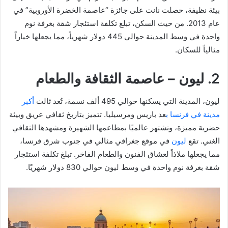
بيئة نظيفة، حصلت نانت على جائزة “عاصمة الخضرة الأوروبية” في
عام 2013. من حيث السكن، تبلغ تكلفة استئجار شقة بغرفة نوم
واحدة في وسط المدينة حوالي 445 دولار شهرياً، مما يجعلها خياراً
مثالياً للسكان.
2. ليون – عاصمة الثقافة والطعام
ليون، المدينة التي يسكنها حوالي 495 ألف نسمة، تُعد ثالث
أكبر
مدينة في فرنسا ب
عد باريس ومرسيليا. تتميز بتاريخ ثقافي عريق وبيئة
حضرية مميزة، وتشتهر عالميًا بمطاعمها الشهيرة ومشهدها الثقافي
الغني. تقع
ليون
في موقع جغرافي مثالي في جنوب شرق فرنسا،
مما يجعلها ملاذاً لعشاق الفنون والطعام الفاخر. تبلغ تكلفة استئجار
شقة بغرفة نوم واحدة في وسط ليون حوالي 830 دولار شهريًا.