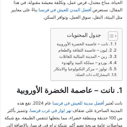
الحياة، مناخ معتدل، فرص عمل، وتكلفة معيشة مقبولة. في هذا
المقال، نستعرض
أفضل المدن للعيش في فرنسا
بناءً على معايير
مثل البيئة، النقل، سوق العمل، وتوافر السكن.
جدول المحتويات
1. نانت – عاصمة الخضرة الأوروبية
2. ليون – عاصمة الثقافة والطعام
3. رين – المدينة المثالية للعائلات
4. بوردو – مملكة النبيذ والهدوء
5. تولوز – مركز التكنولوجيا والابتكار
المشاركات ذات الصلة:
1. نانت – عاصمة الخضرة الأوروبية
نانت تُعتبر
أفضل مدينة للعيش في فرنسا
عام 2024. تقع هذه
المدينة الساحرة على ضفاف
نهر لوار في غرب فرنسا،
وتتميز بأكثر
من 100 حديقة ومنطقة خضراء، مما يجعلها تتنفس الطبيعة. مع شبكة
مواصلات عامة مريحة تضم أكبر شبكة ترام في فرنسا، بالإضافة إلى