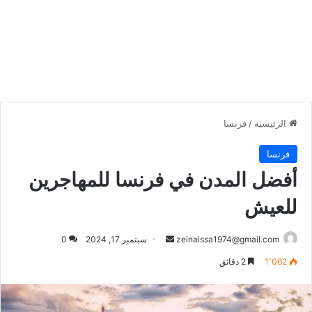
الرئيسية
/
فرنسا
فرنسا
أفضل المدن في فرنسا للمهاجرين
للعيش
أرسل
zeinaissa1974@gmail.com
سبتمبر 17, 2024
0
بريدا
1٬062
2 دقائق
إلكترونيا