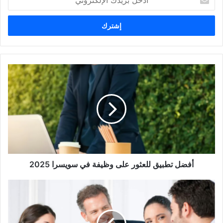
بريدك
الإلكتروني
أفضل
تطبيق
للعثور
على
وظيفة
في
سويسرا
2025
أفضل تطبيق للعثور على وظيفة في سويسرا 2025
تصريح
العمل
في
هولندا