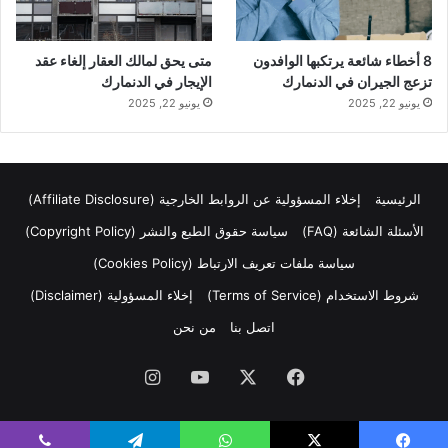
8 أخطاء شائعة يرتكبها الوافدون
متى يحق لمالك العقار إلغاء عقد
تزعج الجيران في الدنمارك
الإيجار في الدنمارك
يونيو 22, 2025
يونيو 22, 2025
الرئيسية
إخلاء المسؤولية عن الروابط الخارجية (Affiliate Disclosure)
الأسئلة الشائعة (FAQ)
سياسة حقوق الطبع والنشر (Copyright Policy)
سياسة ملفات تعريف الارتباط (Cookies Policy)
شروط الاستخدام (Terms of Service)
إخلاء المسؤولية (Disclaimer)
اتصل بنا
من نحن
فيسبوك
‫X
‫YouTube
انستقرام