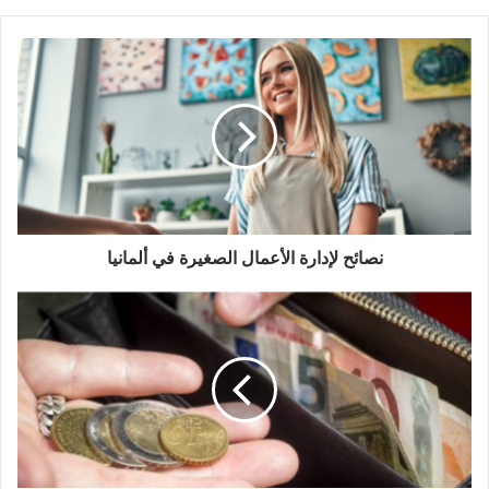
نصائح
لإدارة
الأعمال
الصغيرة
في
ألمانيا
نصائح لإدارة الأعمال الصغيرة في ألمانيا
كيفية
الحصول
على
دعم
مالي
في
هولندا