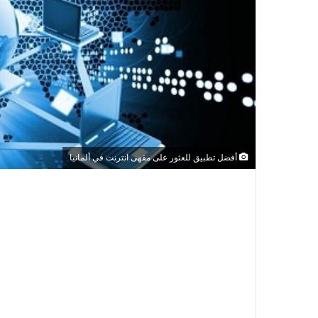
أفضل تطبيق للعثور على مقهى انترنت في ألمانيا