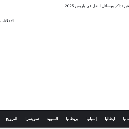
لى تأشيرة فرنسا 2025
الإعلانات
انيا
ايطاليا
إسبانيا
بريطانيا
السويد
سويسرا
النرويج