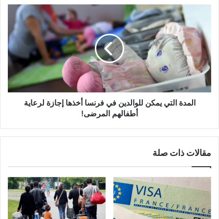
عام
المدة
2025
التي
يمكن
للوالدين
في
فرنسا
أخذها
إجازة
لرعاية
أطفالهم
المدة التي يمكن للوالدين في فرنسا أخذها إجازة لرعاية
المرضى!
أطفالهم المرضى!
مقالات ذات صلة