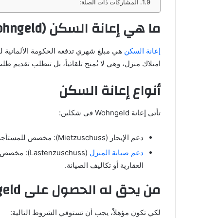
المشاركات ذات الصلة:
ما هي إعانة السكن (Wohngeld) في ألمانيا؟
إعانة السكن
هي مبلغ شهري تدفعه الحكومة الألمانية ل
امتلاك منزل، وهي لا تُمنح تلقائياً، بل تتطلب تقديم
أنواع إعانة السكن
تأتي إعانة Wohngeld في شكلين:
دعم الإيجار (Mietzuschuss): مخصص للمستأجرين الذين يعيشون في شقة أو غرفة.
دعم صيانة المنزل
(enzuschuss
العقارية أو تكاليف الصيانة.
من يحق له الحصول على Wohngeld؟
لكي تكون مؤهلاً، يجب أن تستوفي الشروط التالية: