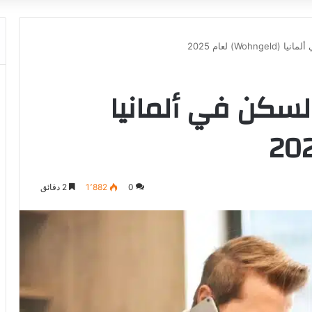
W) لعام 2025
لسكن في ألمانيا
0
1٬882
2 دقائق