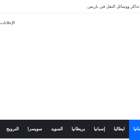
اكر ووسائل النقل في باريس 2025
الإعلانات
انيا
ايطاليا
إسبانيا
بريطانيا
السويد
سويسرا
النرويج