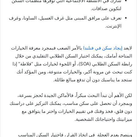
شارك في الأنشطة الاجتماعية التي توفرها منظمات السكن
لتكوين صداقات.
تعرف على مرافق المبنى مثل غرف الغسيل، الساونا، وغرف
الإنترنت.
لايعد
إيجاد سكن في فنلندا
بالأمر الصعب فبمجرد معرفة الخيارات
المتاحة أمامك، يمكنك اختيار السكن الطلابي التقليدي من خلال
رابطة السكن الطلابي (SOA)، أو اللجوء لخيارات مثل “فلاطة” إذا
كنت تبحث عن مرونة أكبر، والخيارات متنوعة، ومن المؤكد أنك
ستجد ما يناسبك دون أن تدفع مبالغ طائلة.
لكن الأهم أن تبدأ البحث مبكراً، فالأماكن الجيدة تُحجز بسرعة،
وبمجرد أن تحصل على سكن مناسب، يمكنك التركيز على دراستك
دون قلق، فخذ وقتك في تقييم الخيارات واختر ما يتوافق مع
ميزانيتك واحتياجاتك الشخصية.
وينصح بعدم العجلة في اتخاذ القرار، فاختيار السكن المناسب