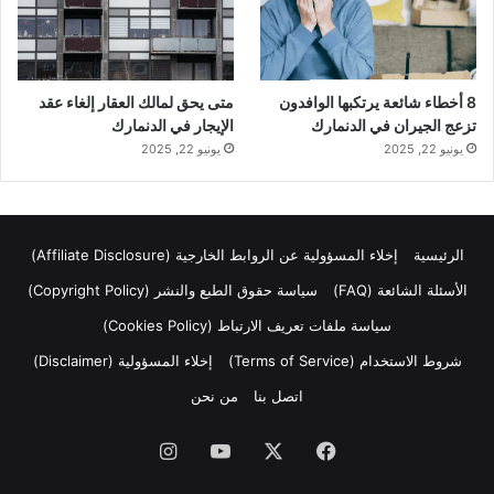
8 أخطاء شائعة يرتكبها الوافدون
متى يحق لمالك العقار إلغاء عقد
تزعج الجيران في الدنمارك
الإيجار في الدنمارك
يونيو 22, 2025
يونيو 22, 2025
الرئيسية
إخلاء المسؤولية عن الروابط الخارجية (Affiliate Disclosure)
الأسئلة الشائعة (FAQ)
سياسة حقوق الطبع والنشر (Copyright Policy)
سياسة ملفات تعريف الارتباط (Cookies Policy)
شروط الاستخدام (Terms of Service)
إخلاء المسؤولية (Disclaimer)
اتصل بنا
من نحن
فيسبوك
‫X
‫YouTube
انستقرام