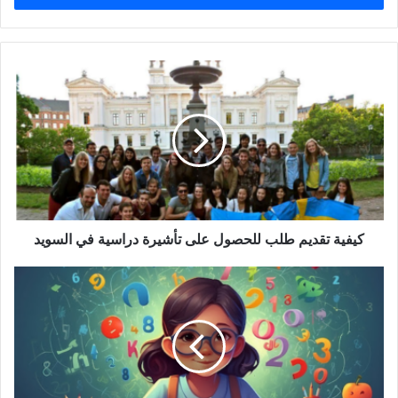
كيفية
تقديم
طلب
للحصول
على
تأشيرة
دراسية
في
السويد
كيفية تقديم طلب للحصول على تأشيرة دراسية في السويد
أهم
النصائح
لتعلم
اللغة
الألمانية
للأطفال