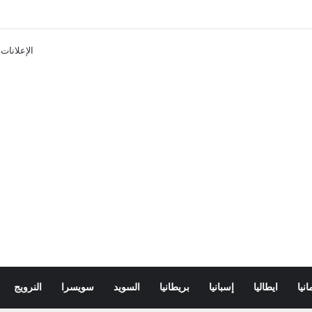
 تأشيرة فرنسا 2025
الإعلانات
انيا
ايطاليا
إسبانيا
بريطانيا
السويد
سويسرا
النرويج