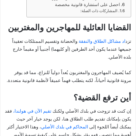
احصل على استشارة قانونية مخصصة
المشاركات ذات الصلة:
القضايا العائلية للمهاجرين والمغتربين
تزد
اد مشاكل الطلاق والنفقة
والحضانة وتقسيم الممتلكات تعقيداً
جميعها عندما يكون أحد الطرفين (أو كليهما) أجنبياً أو مقيماً خارج
بلده الأصلي.
كما يُضيف المهاجرون والمغتربون بُعداً دولياً للنزاع، مما قد يوفر
مرونة قانونية أحياناً، لكنه يتطلب فهماً عميقاً لأنظمة قانونية متعددة.
أين ترفع القضية؟
إن كنت قد تزوجت في بلدك الأصلي ولكنك
تقيم الآن في هولندا،
فقد
يكون بإمكانك تقديم طلب الطلاق هنا، لكن يوجد خيار آخر حيث
يمكنك أيضاً اللجوء إلى
المحاكم في بلدك الأصلي
، وهذا الاختيار أكثر
أهمية مما تتصور، فهو يؤثر بشكل حاسم على كيفية تسوية الأمور