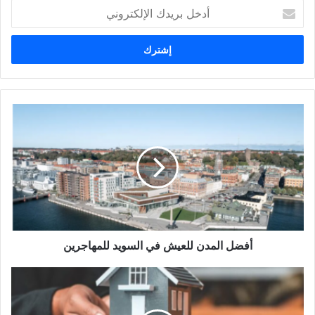
أدخل
بريدك
الإلكتروني
أفضل
المدن
للعيش
في
السويد
للمهاجرين
أفضل المدن للعيش في السويد للمهاجرين
أفضل
تطبيق
للعثور