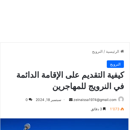
الرئيسية
/
النرويج
النرويج
كيفية التقديم على الإقامة الدائمة
في النرويج للمهاجرين
أرسل
zeinaissa1974@gmail.com
سبتمبر 18, 2024
0
بريدا
1٬073
3 دقائق
إلكترونيا