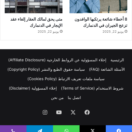
8 أخطاء شائعة يرتكبها الوافدون
متى يحق لمالك العقار إلغاء عقد
تزعج الجيران في الدنمارك
الإيجار في الدنمارك
يونيو 22, 2025
يونيو 22, 2025
الرئيسية
إخلاء المسؤولية عن الروابط الخارجية (Affiliate Disclosure)
الأسئلة الشائعة (FAQ)
سياسة حقوق الطبع والنشر (Copyright Policy)
سياسة ملفات تعريف الارتباط (Cookies Policy)
شروط الاستخدام (Terms of Service)
إخلاء المسؤولية (Disclaimer)
اتصل بنا
من نحن
فيسبوك
‫X
‫YouTube
انستقرام