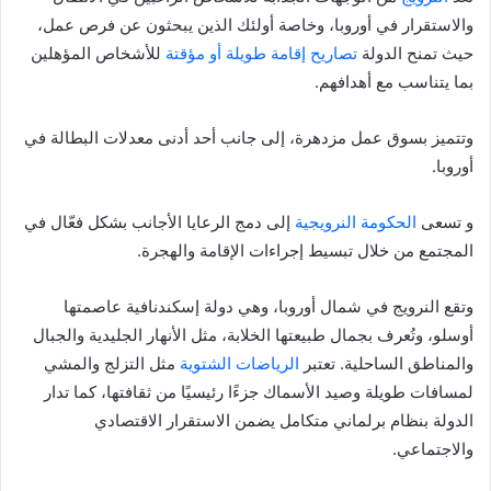
والاستقرار في أوروبا، وخاصة أولئك الذين يبحثون عن فرص عمل،
حيث تمنح الدولة
تصاريح إقامة طويلة أو مؤقتة
للأشخاص المؤهلين
بما يتناسب مع أهدافهم.
وتتميز بسوق عمل مزدهرة، إلى جانب أحد أدنى معدلات البطالة في
أوروبا.
و تسعى
الحكومة النرويجية
إلى دمج الرعايا الأجانب بشكل فعّال في
المجتمع من خلال تبسيط إجراءات الإقامة والهجرة.
وتقع النرويج في شمال أوروبا، وهي دولة إسكندنافية عاصمتها
أوسلو، وتُعرف بجمال طبيعتها الخلابة، مثل الأنهار الجليدية والجبال
والمناطق الساحلية. تعتبر
الرياضات الشتوية
مثل التزلج والمشي
لمسافات طويلة وصيد الأسماك جزءًا رئيسيًا من ثقافتها، كما تدار
الدولة بنظام برلماني متكامل يضمن الاستقرار الاقتصادي
والاجتماعي.