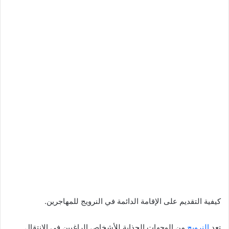
كيفية التقديم على الإقامة الدائمة في النرويج للمهاجرين.
تعد
النرويج
من الوجهات الجذابة للأشخاص الراغبين في الانتقال