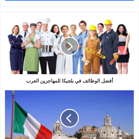
أفضل
الوظائف
في
بلجيكا
للمهاجرين
العرب
أفضل الوظائف في بلجيكا للمهاجرين العرب
كيفية
العثور
على
سكن
مناسب
في
إيطاليا
للمهاجرين