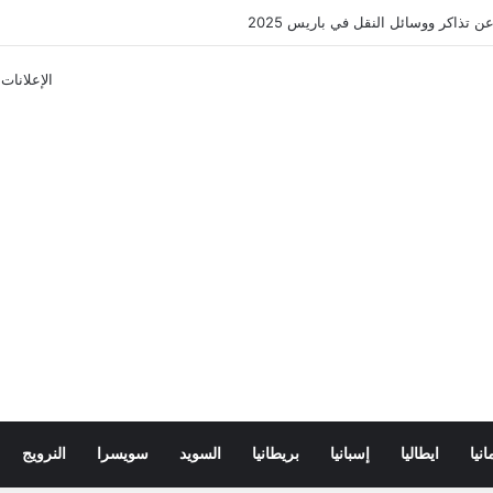
ن تذاكر ووسائل النقل في باريس 2025
الإعلانات
انيا
ايطاليا
إسبانيا
بريطانيا
السويد
سويسرا
النرويج