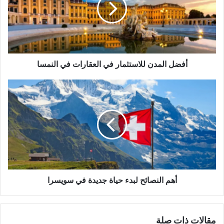
العقارات
في
النمسا
أفضل المدن للاستثمار في العقارات في النمسا
أهم
النصائح
لبدء
حياة
جديدة
في
سويسرا
أهم النصائح لبدء حياة جديدة في سويسرا
مقالات ذات صلة