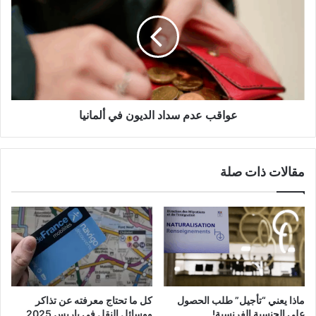
سداد
الديون
في
ألمانيا
عواقب عدم سداد الديون في ألمانيا
مقالات ذات صلة
ماذا يعني “تأجيل” طلب الحصول
كل ما تحتاج معرفته عن تذاكر
على الجنسية الفرنسية!
ووسائل النقل في باريس 2025