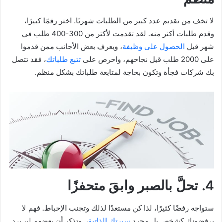
لا تخف من تقديم عدد كبير من الطلبات شهريًا. اختر رقمًا كبيرًا،
وقدم طلبات أكثر منه. لقد تقدمت لأكثر من 300-400 طلب في
شهر قبل
الحصول على وظيفة
، ويعرف بعض الأجانب ممن قدموا
على 2000 طلب قبل نجاحهم، واحرص على
تتبع طلباتك
، فقد تتصل
بك شركات فجأة وتكون بحاجة لمتابعة طلباتك بشكل منظم.
4. تحلَّ بالصبر وابقَ متحفزًا
ستواجه رفضًا كثيرًا، لذا كن مستعدًا لذلك وتجنب الإحباط. فهم لا
يرفضونك كشخص بل مجرد
سيرتك الذاتية
، وتذكر أن بعضهم لن يرد