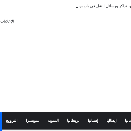
تذاكر ووسائل النقل في باريس 2025
الإعلانات
انيا
ايطاليا
إسبانيا
بريطانيا
السويد
سويسرا
النرويج