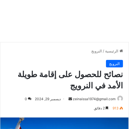
الرئيسية
/
النرويج
النرويج
نصائح للحصول على إقامة طويلة
الأمد في النرويج
أرسل
zeinaissa1974@gmail.com
ديسمبر 29, 2024
0
بريدا
913
2 دقائق
إلكترونيا