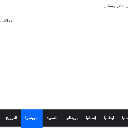
تذاكر ووسائل النقل في باريس 2025
الإعلانات
انيا
ايطاليا
إسبانيا
بريطانيا
السويد
سويسرا
النرويج