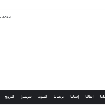
ن تذاكر ووسائل النقل في باريس 2025
الإعلانات
انيا
ايطاليا
إسبانيا
بريطانيا
السويد
سويسرا
النرويج