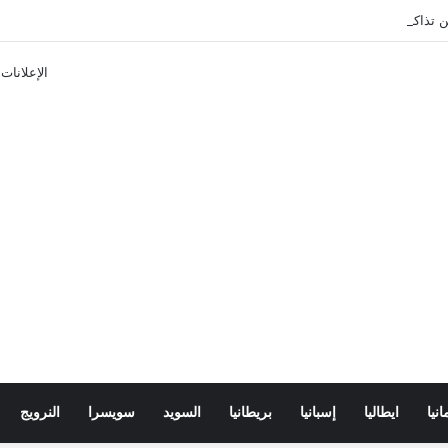
تذاكر ووسائل النقل في باريس 2025
الإعلانات
انيا
ايطاليا
إسبانيا
بريطانيا
السويد
سويسرا
النرويج