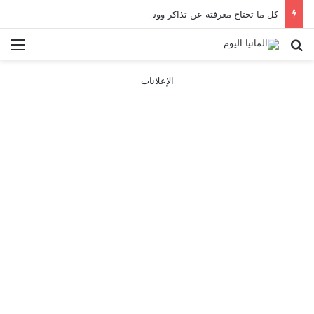
كل ما تحتاج معرفته عن تذاكر ووسائل النقل في باريس 2025
بحث عن
الق
الإعلانات