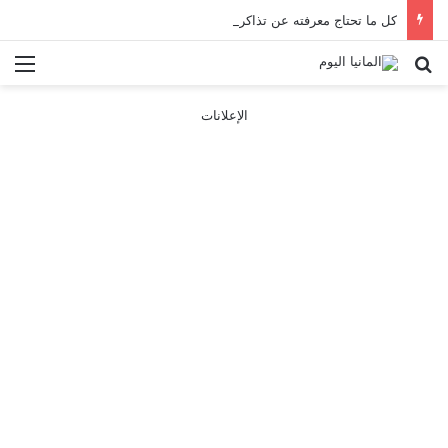
كل ما تحتاج معرفته عن تذاكر ووسائل النقل في باريس 2025
بحث عن
الق
الإعلانات