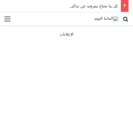
كل ما تحتاج معرفته عن تذاكر ووسائل النقل في باريس 2025
بحث عن
الق
الإعلانات