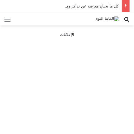
كل ما تحتاج معرفته عن تذاكر ووسائل النقل في باريس 2025
بحث عن
الق
الإعلانات