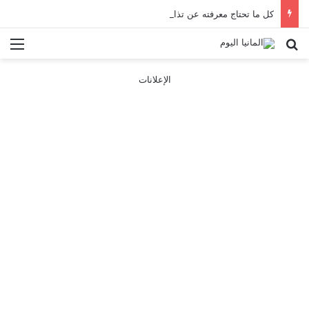
كل ما تحتاج معرفته عن تذاكر ووسائل النقل في باريس 2025
بحث عن
الق
الإعلانات