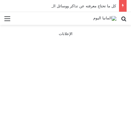
كل ما تحتاج معرفته عن تذاكر ووسائل النقل في باريس 2025
بحث عن
الق
الإعلانات