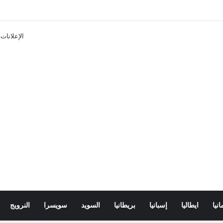
تذاكر ووسائل النقل في باريس 2025
الإعلانات
انيا
ايطاليا
إسبانيا
بريطانيا
السويد
سويسرا
النرويج