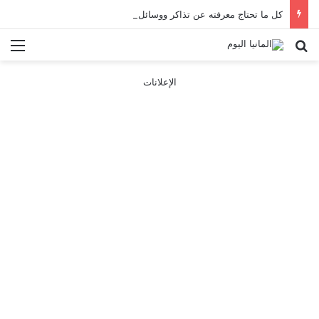
كل ما تحتاج معرفته عن تذاكر ووسائل النقل في باريس 2025
بحث عن
الق
الإعلانات