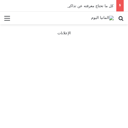
كل ما تحتاج معرفته عن تذاكر ووسائل النقل في باريس 2025
بحث عن
الق
الإعلانات