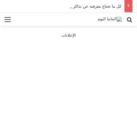
كل ما تحتاج معرفته عن تذاكر ووسائل النقل في باريس 2025
بحث عن
الق
الإعلانات