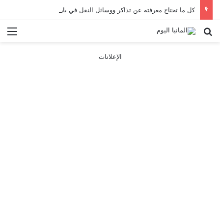
كل ما تحتاج معرفته عن تذاكر ووسائل النقل في باريس 2025
بحث عن
الق
الإعلانات