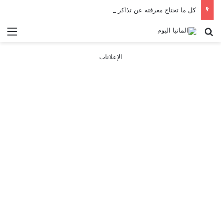
كل ما تحتاج معرفته عن تذاكر ووسائل النقل في باريس 2025
بحث عن
الق
الإعلانات