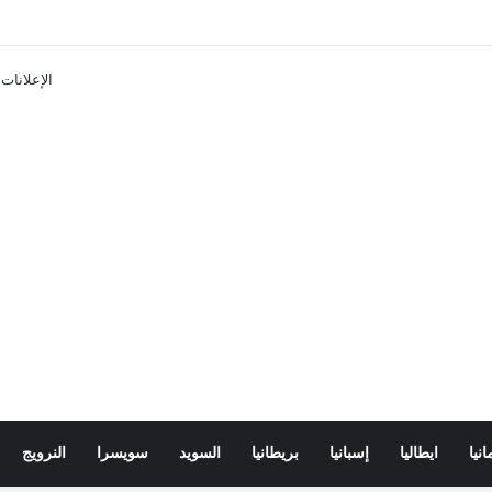
تذاكر ووسائل النقل في باريس 2025
الإعلانات
انيا
ايطاليا
إسبانيا
بريطانيا
السويد
سويسرا
النرويج