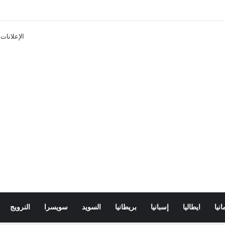
تذاكر ووسائل النقل في باريس 2025
الإعلانات
انيا
ايطاليا
إسبانيا
بريطانيا
السويد
سويسرا
النرويج