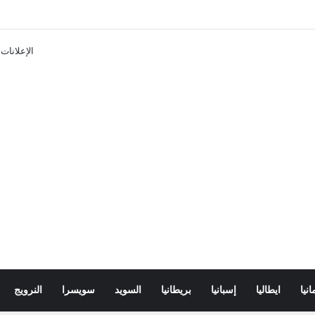
ن تذاكر ووسائل النقل في باريس 2025
الإعلانات
انيا
ايطاليا
إسبانيا
بريطانيا
السويد
سويسرا
النرويج