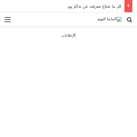
كل ما تحتاج معرفته عن تذاكر ووسائل النقل في باريس 2025
بحث عن
الق
الإعلانات