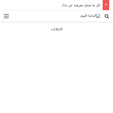
كل ما تحتاج معرفته عن تذاكر ووسائل النقل في باريس 2025
بحث عن
الق
الإعلانات