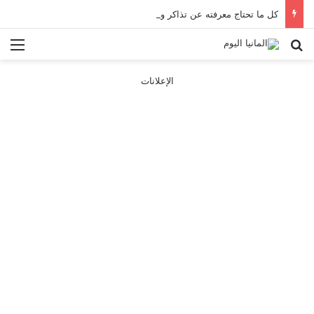
كل ما تحتاج معرفته عن تذاكر ووسائل النقل في باريس 2025
بحث عن
الق
الإعلانات