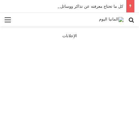
كل ما تحتاج معرفته عن تذاكر ووسائل النقل في باريس 2025
بحث عن
الق
الإعلانات