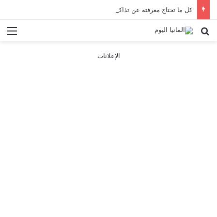
كل ما تحتاج معرفته عن تذاكر ووسائل النقل في باريس 2025
بحث عن
الق
الإعلانات