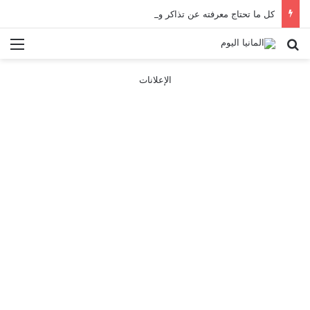
كل ما تحتاج معرفته عن تذاكر ووسائل النقل في باريس 2025
بحث عن
الق
الإعلانات