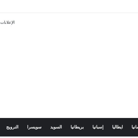
تذاكر ووسائل النقل في باريس 2025
الإعلانات
انيا
ايطاليا
إسبانيا
بريطانيا
السويد
سويسرا
النرويج