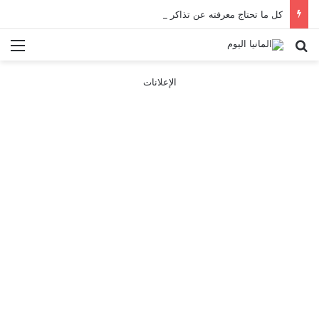
كل ما تحتاج معرفته عن تذاكر ووسائل النقل في باريس 2025
بحث عن
الق
الإعلانات