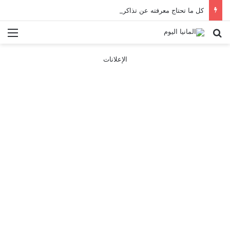
كل ما تحتاج معرفته عن تذاكر ووسائل النقل في باريس 2025
بحث عن
الق
الإعلانات