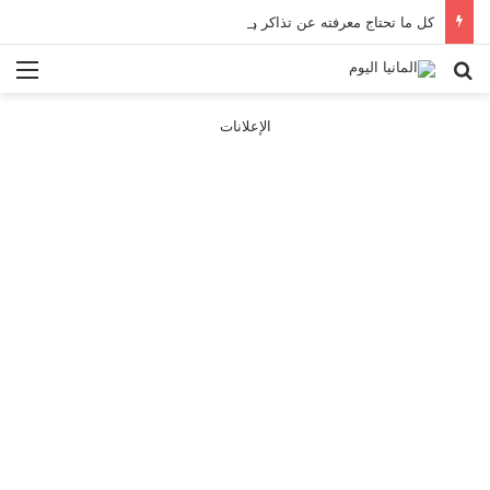
كل ما تحتاج معرفته عن تذاكر ووسائل النقل في باريس 2025
بحث عن
الق
الإعلانات