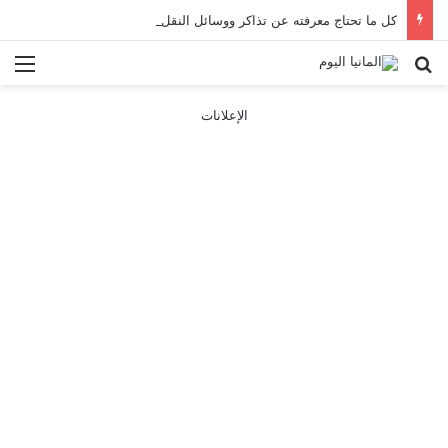
كل ما تحتاج معرفته عن تذاكر ووسائل النقل في باريس 2025
بحث عن
الق
الإعلانات